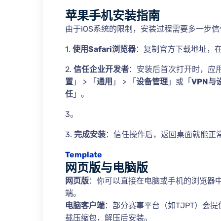
苹果手机安装指南
由于iOS系统的限制，安装过程需要多一步
1.
使用Safari浏览器
：复制官方下载地址，
2.
信任企业开发者
：安装后首次打开时，应用
置
」 > 「
通用
」 > 「
设备管理
」或「
VPN与
任
」。
3。
3.
完成安装
：信任操作后，返回桌面就能正
Template
网页版与电脑版
网页版
：你可以直接在电脑或手机的浏览器
端。
电脑客户端
：部分赛事平台（如TJPT）会提
载压缩包，解压后安装。