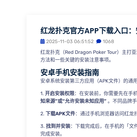
红龙扑克官方APP下载入口：
2025-11-03 06:51:52
1068
红龙扑克（Red Dragon Poker To
方法和一些关键的安装注意事项。
安卓手机安装指南
安卓系统安装第三方应用（APK文件）的通
1.
开启安装权限
：在安装前，你需要先在手
知来源”或“允许安装未知应用”
。不同品牌手
2.
下载APK文件
：通过手机浏览器访问红龙
3.
找到并安装
：下载完成后，在手机的「文件
完成安装。