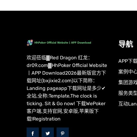
导航
欢迎莅临▓Red Dragon 红龙：
APP下载B
dr09.com▓HhPoker Official Website
案例中
丨APP Download2026最新版官方下
载网址(bxjixie2.com)以下简称：
集团游
Landing pageapp下载网址是多少✔
服务类
全站,全称:Template,The clock is
ticking. Sit & Go now! 下载WePoker
互动Land
客户端,支持官网,安卓版,苹果版下
载!Registration