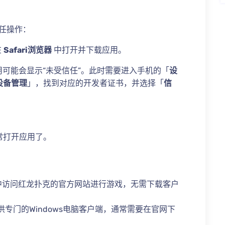
信任操作：
在
Safari浏览器
中打开并下载应用。
可能会显示“未受信任”。此时需要进入手机的「
设
设备管理
」，找到对应的开发者证书，并选择「
信
常打开应用了。
中访问红龙扑克的官方网站进行游戏，无需下载客户
供专门的Windows电脑客户端，通常需要在官网下