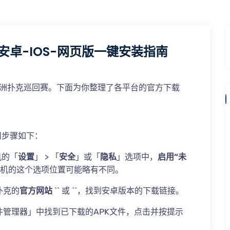
安卓-IOS-网页版一键安装指南
ur）主打亚洲扑克巡回赛。下面为你整理了各平台的官方下载
用步骤如下：
机的「
设置
」 > 「
安全
」或「
隐私
」选项中，
启用“未
机的这个选项位置可能略有不同。
扑克的
官方网站
`` 或 ``，找到安卓版本的下载链接。
管理器」中找到已下载的APK文件，点击并按提示