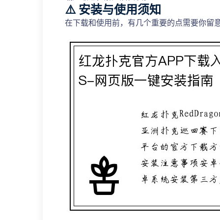
⚠️ 安装与使用须知
在下载和使用前，有几个重要的点需要你留