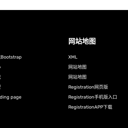
网站地图
ootstrap
XML
心
网站地图
戏
网站地图
型
Registration网页版
ing page
Registration手机版入口
RegistrationAPP下载