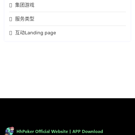
集团游戏
服务类型
互动Landing page