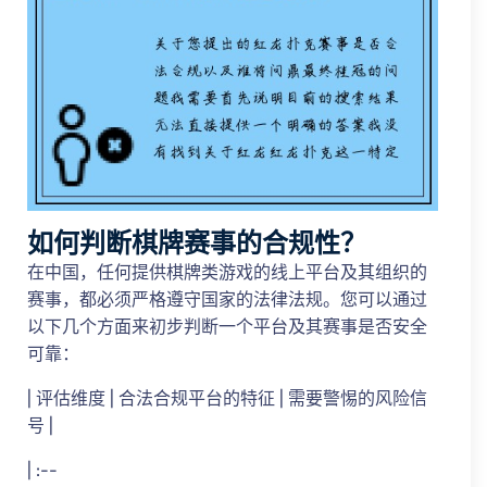
如何判断棋牌赛事的合规性？
在中国，任何提供棋牌类游戏的线上平台及其组织的
赛事，都必须严格遵守国家的法律法规。您可以通过
以下几个方面来初步判断一个平台及其赛事是否安全
可靠：
| 评估维度 | 合法合规平台的特征 | 需要警惕的风险信
号 |
| :--