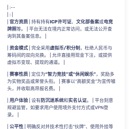
| :--
| : |
|
官方资质
| 持有持有
ICP许可证
、
文化部备案
或
电竞
牌照
等。 | 平台无法在境内正常访问，或无法公开查
询到其备案信息。 |
|
资金模式
| 完全采用
虚拟币/积分制
，杜绝人民币与
筹码间的双向兑换。 | 允许直接用现金下注，或提供
虚拟币变现、提现的通道。 |
|
赛事性质
| 定位为
“智力竞技”或“休闲娱乐”
，奖励多
为实物奖品或荣誉头衔。 | 赛事以“高额奖金”为宣传噱
头，并收取高昂报名费。 |
|
用户体验
| 设有
防沉迷系统
和
实名认证
。 | 平台刻意
规避监管，如要求用户使用境外支付方式或VPN登
录。 |
|
公平性
| 明确反对并技术性打击“伙牌”、使用外挂等