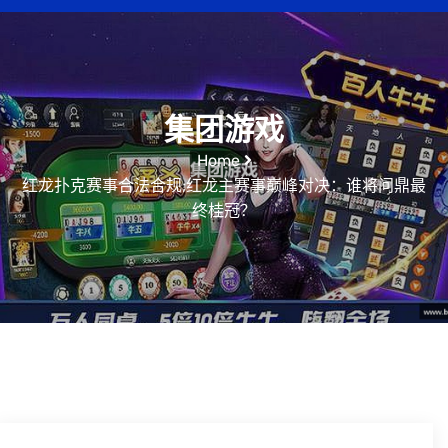
集团游戏
Home
红龙扑克赛事合法合规;红龙主赛事巅峰对决：谁将问鼎最
终桂冠？